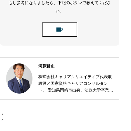
もし参考になりましたら、下記のボタンで教えてくださ
い。
河原哲史
株式会社キャリアクリエイティブ代表取
締役／国家資格キャリアコンサルタン
ト。 愛知県岡崎市出身。法政大学卒業
後、株式会社デンソーに13年間勤務。外
資系自動車部品メーカーやドイツでの海
外勤務など、多様な環境でキャリアを重
投
ねる。 2017年に株式会社キャリアクリ
稿
ナ
エイティブを設立。「人はいつからでも
ビ
変われる」を信念に、企業の人材育成・