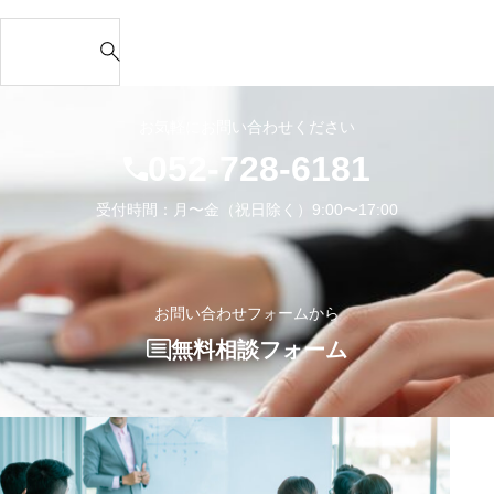
員
u
校
を
な
S
向
b
様
つ
の
e
け
e】
の
く
か？
a
キ
カ
ホ
っ
r
ャ
ッ
ー
お気軽にお問い合わせください
て
c
リ
コ
ム
052-728-6181
く
h
ア
イ
ペ
れ
f
研
イ
ー
受付時間：月〜金（祝日除く）9:00〜17:00
た
o
修
生
ジ
r
を
き
で
:
担
方
ご
当
お問い合わせフォームから
し
紹
し
て
介
無料相談フォーム
ま
い
い
し
る
た
た
大
だ
人
き
紹
ま