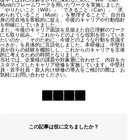
Mustのフレームワークを用いたワークを実施しました。
「やりたいこと（Will）」「できること（Can）」「求
められていること（Must）」を整理することで、自分自
身の現在地を客観的に捉え、今後のキャリアや行動指針
を明確にしていきました。
また、今後のキャリア面談を見据えた自己理解のワーク
にも取り組み、「これからどのような役割を担っていき
たいのか」「そのために、今後どのような行動を意識す
べきか」を具体的に言語化しました。本研修は、中堅社
員が自らの経験を棚卸しし、これからのキャリアを主体
的に考えるための時間となりました。
当社では、企業様の課題や対象層に合わせて、内容をカ
スタマイズしたキャリア研修を実施しています。中堅社
員・若手社員・新人向け研修の導入をご検討の際は、お
気軽にお問い合わせください。
この記事は役に立ちましたか？