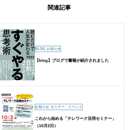
ゲ
ー
組織改革支援、キャリア研修、採用支
関連記事
シ
援、教育機関でのキャリア教育などを展
ョ
ン
開。 9回の転職と3度の起業を経験。著
書『読むだけで人生が変わる「すぐや
る」思考術』（白夜書房）は紀伊國屋書
店週間ランキング2週連続2位を獲得。
現在は、企業研修や「河原塾」を通じ
BLOG
,
お知らせ
て、自立型人材の育成を支援している。
【blog】ブログで書籍が紹介されました
お知らせ
,
セミナー・イベント
これから始める「テレワーク活用セミナー」
（10月2日）