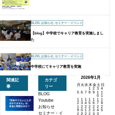
BLOG
,
お知らせ
,
セミナー・イベント
【blog】中学校でキャリア教育を実施しまし
た
BLOG
,
お知らせ
,
セミナー・イベント
中学校にてキャリア教育を実施
2026年1月
関連記
カテゴ
月
火
水
木
金
土
日
事
リー
1
2
3
4
5
6
7
8
9
1
1
BLOG
0
1
1
1
1
1
1
1
1
「将
Youtube
2
3
4
5
6
7
8
来
お知らせ
1
2
2
2
2
2
2
9
0
1
2
3
4
5
や
セミナー・イ
2
2
2
2
3
3