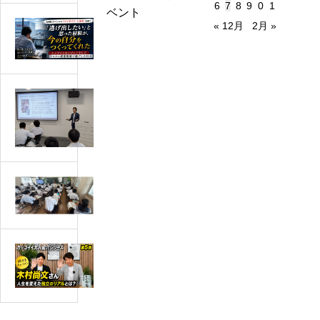
6
7
8
9
0
1
り
ベント
« 12月
2月 »
「逃
た
げ
い
出
こ
し
と
た
が
大
い」
分
手
と
か
製
思
り
造
っ
ま
メ
知
た
せ
ー
多
経
ん」
カ
市
験
は、
ー
立
が、
本
で
【Y
八
今
当
中
o
幡
の
に
堅
u
中
自
問
社
T
学
分
題