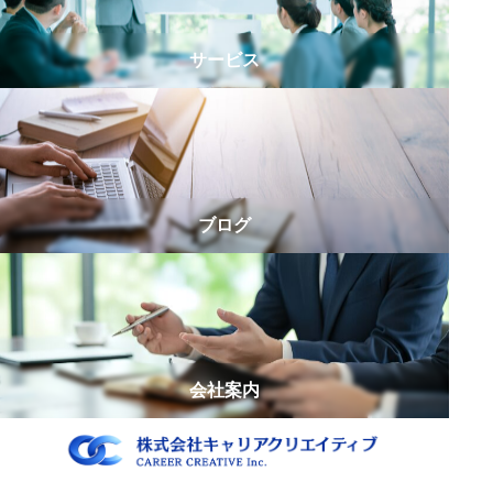
介
し
シ
た
サービス
リ
ー
ズ
第
5
弾
ブログ
｜
会
社
員
か
ら
会社案内
独
立
し
た