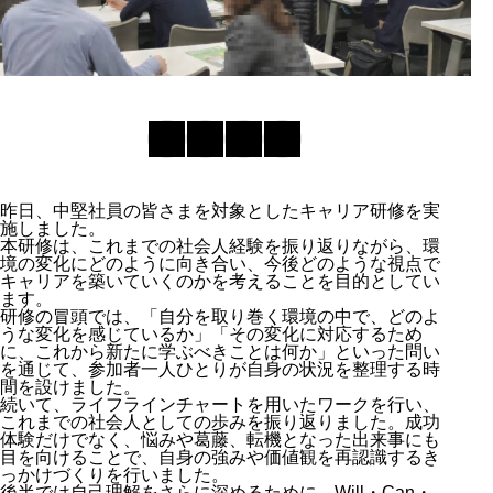
昨日、中堅社員の皆さまを対象としたキャリア研修を実
施しました。
本研修は、これまでの社会人経験を振り返りながら、環
境の変化にどのように向き合い、今後どのような視点で
キャリアを築いていくのかを考えることを目的としてい
ます。
研修の冒頭では、「自分を取り巻く環境の中で、どのよ
うな変化を感じているか」「その変化に対応するため
に、これから新たに学ぶべきことは何か」といった問い
を通じて、参加者一人ひとりが自身の状況を整理する時
間を設けました。
続いて、ライフラインチャートを用いたワークを行い、
これまでの社会人としての歩みを振り返りました。成功
体験だけでなく、悩みや葛藤、転機となった出来事にも
目を向けることで、自身の強みや価値観を再認識するき
っかけづくりを行いました。
後半では自己理解をさらに深めるために、Will・Can・