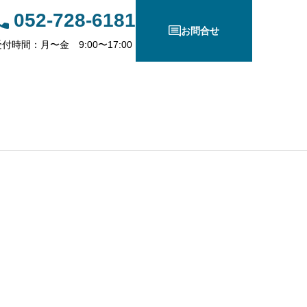
052-728-6181
お問合せ
付時間：月〜金 9:00〜17:00
ちら
立八幡中学校様のホームペー
【YouTube】カッコイイ生き方し
紹介いただきました
いる大人紹介シリーズ第5弾｜会社
から独立した木村尚文さんの挑戦