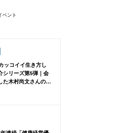
イベント
せ
e】カッコイイ生き方し
介シリーズ第5弾｜会
した木村尚文さんの挑
7年連続「健康経営優