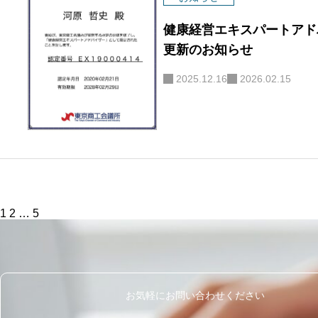
健康経営エキスパートアド
更新のお知らせ
2025.12.16
2026.02.15
投
1
2
…
5
稿
の
ペ
ー
ジ
送
り
お気軽にお問い合わせください