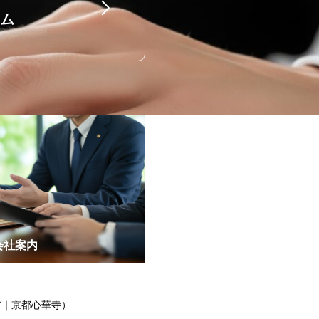
ム
会社案内
ア｜京都心華寺）