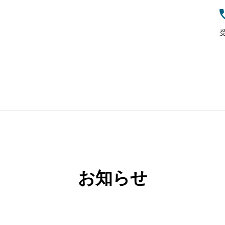
受
ちについて
サービス
ブログ
会社案内
代表メッセージ
ご相談はこ
知多市
った経験が、
お知らせ
ジでご
れた
大手製造メーカーで中堅社員向けキ
ャリア研修を担当しました