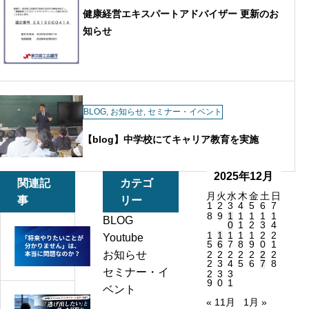
健康経営エキスパートアドバイザー 更新のお
知らせ
BLOG
,
お知らせ
,
セミナー・イベント
【blog】中学校にてキャリア教育を実施
2025年12月
関連記
カテゴ
月
火
水
木
金
土
日
事
リー
1
2
3
4
5
6
7
8
9
1
1
1
1
1
BLOG
0
1
2
3
4
1
1
1
1
1
2
2
「将
Youtube
5
6
7
8
9
0
1
来
お知らせ
2
2
2
2
2
2
2
2
3
4
5
6
7
8
や
セミナー・イ
2
3
3
9
0
1
り
ベント
« 11月
1月 »
「逃
た