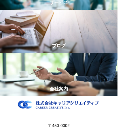
サービス
リ
ー
ズ
第
5
弾
ブログ
｜
会
社
員
か
ら
会社案内
独
立
し
た
木
〒450-0002
村