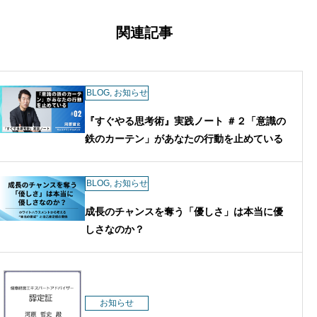
ビ
変われる」を信念に、企業の人材育成・
ゲ
ー
組織改革支援、キャリア研修、採用支
関連記事
シ
援、教育機関でのキャリア教育などを展
ョ
ン
開。 9回の転職と3度の起業を経験。著
書『読むだけで人生が変わる「すぐや
BLOG
,
お知らせ
る」思考術』（白夜書房）は紀伊國屋書
店週間ランキング2週連続2位を獲得。
『すぐやる思考術』実践ノート ＃２「意識の
現在は、企業研修や「河原塾」を通じ
鉄のカーテン」があなたの行動を止めている
て、自立型人材の育成を支援している。
BLOG
,
お知らせ
成長のチャンスを奪う「優しさ」は本当に優
しさなのか？
お知らせ