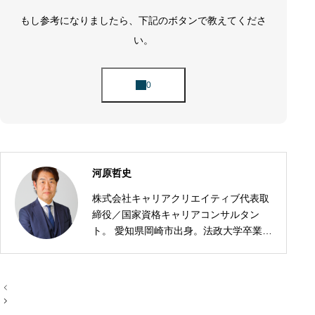
もし参考になりましたら、下記のボタンで教えてくださ
い。
河原哲史
株式会社キャリアクリエイティブ代表取
締役／国家資格キャリアコンサルタン
ト。 愛知県岡崎市出身。法政大学卒業
後、株式会社デンソーに13年間勤務。外
資系自動車部品メーカーやドイツでの海
外勤務など、多様な環境でキャリアを重
投
ねる。 2017年に株式会社キャリアクリ
稿
ナ
エイティブを設立。「人はいつからでも