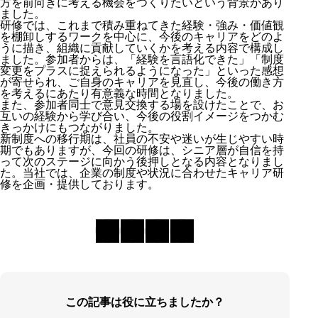
方を前向きに考える機会をつくりたいという背景があり
ました。
研修では、これまで積み重ねてきた経験・強み・価値観
を棚卸しするワークを中心に、今後のキャリアをどのよ
うに描き、組織に貢献していくかを考える内容で構成し
ました。参加者からは、「経験を言語化できた」「制度
変更をプラスに捉えられるようになった」といった感想
が寄せられ、ご自身のキャリアを見直し、今後の働き方
を考えるにあたり有意義な時間となりました。
また、参加者同士で意見交換する場を設けたことで、お
互いの経験から学び合い、今後の役割イメージをつかむ
きっかけにもつながりました。
新制度への移行期は、社員の不安や迷いが生じやすい時
期でもありますが、今回の研修は、シニア層が自信を持
って次のステージに向かう後押しとなる内容となりまし
た。当社では、企業の制度や状況に合わせたキャリア研
修を企画・提供しております。
この記事は役に立ちましたか？