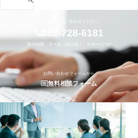
e
け
e】
の
く
か？
a
キ
カ
ホ
っ
r
ャ
ッ
ー
お気軽にお問い合わせください
て
c
リ
コ
ム
052-728-6181
く
h
ア
イ
ペ
れ
f
研
イ
ー
受付時間：月〜金（祝日除く）9:00〜17:00
た
o
修
生
ジ
r
を
き
で
:
担
方
ご
当
お問い合わせフォームから
し
紹
し
て
介
無料相談フォーム
ま
い
い
し
る
た
た
大
だ
人
き
紹
ま
介
し
シ
た