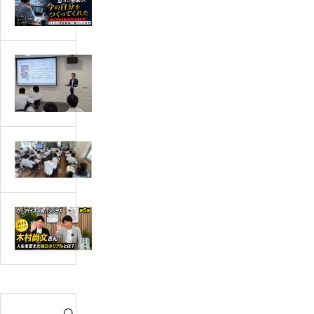
げ
い
出
こ
し
と
た
が
大
い」
分
手
と
か
製
思
り
造
っ
ま
メ
知
た
せ
ー
多
経
ん」
カ
市
験
は、
ー
立
が、
本
で
【Y
八
今
当
中
o
幡
の
に
堅
u
中
自
問
社
T
学
分
題
員
u
校
を
な
S
向
b
様
つ
の