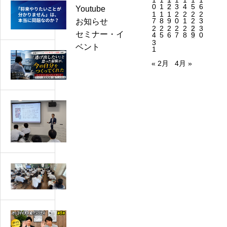
1
1
1
1
1
1
1
0
1
2
3
4
5
6
「将
Youtube
1
1
1
2
2
2
2
来
お知らせ
7
8
9
0
1
2
3
2
2
2
2
2
2
3
や
セミナー・イ
4
5
6
7
8
9
0
3
り
ベント
1
「逃
た
« 2月
4月 »
げ
い
出
こ
し
と
た
が
大
い」
分
手
と
か
製
思
り
造
っ
ま
メ
知
た
せ
ー
多
経
ん」
カ
市
験
は、
ー
立
が、
本
で
【Y
八
今
当