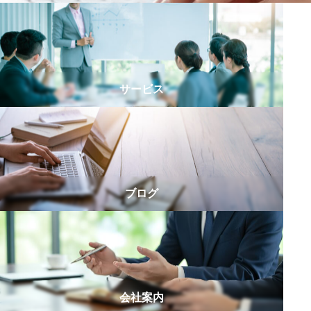
た
大
だ
人
き
紹
ま
介
し
シ
た
サービス
リ
ー
ズ
第
5
弾
ブログ
｜
会
社
員
か
ら
会社案内
独