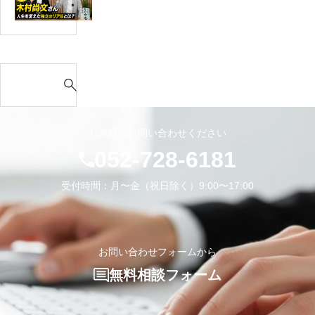
中
o
幡
の
に
堅
u
中
自
問
社
T
学
分
題
員
u
校
を
な
S
向
b
様
つ
の
e
け
e】
の
く
か？
a
キ
カ
ホ
っ
r
ャ
ッ
ー
お気軽にお問い合わせください
て
c
リ
コ
ム
052-728-6181
く
h
ア
イ
ペ
れ
f
研
イ
ー
受付時間：月〜金（祝日除く）9:00〜17:00
た
o
修
生
ジ
r
を
き
で
:
担
方
ご
当
お問い合わせフォームから
し
紹
し
て
介
無料相談フォーム
ま
い
い
し
る
た