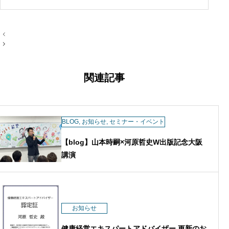
後、株式会社デンソーに13年間勤務。外
資系自動車部品メーカーやドイツでの海
外勤務など、多様な環境でキャリアを重
投
ねる。 2017年に株式会社キャリアクリ
稿
ナ
エイティブを設立。「人はいつからでも
ビ
変われる」を信念に、企業の人材育成・
ゲ
ー
組織改革支援、キャリア研修、採用支
関連記事
シ
援、教育機関でのキャリア教育などを展
ョ
ン
開。 9回の転職と3度の起業を経験。著
書『読むだけで人生が変わる「すぐや
BLOG
る」思考術』（白夜書房）は紀伊國屋書
,
お知らせ
,
セミナー・イベント
店週間ランキング2週連続2位を獲得。
【blog】山本時嗣×河原哲史W出版記念大阪
現在は、企業研修や「河原塾」を通じ
講演
て、自立型人材の育成を支援している。
お知らせ
健康経営エキスパートアドバイザー 更新のお