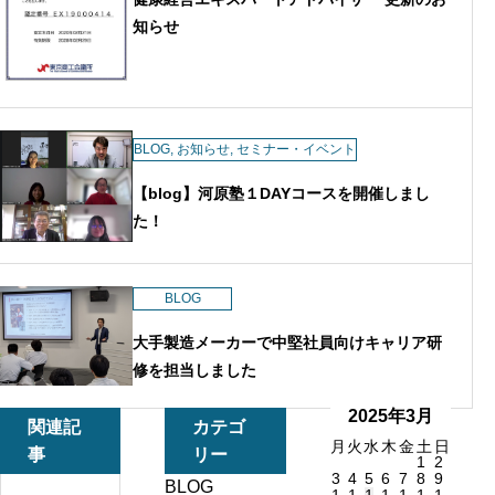
知らせ
BLOG
,
お知らせ
,
セミナー・イベント
【blog】河原塾１DAYコースを開催しまし
た！
BLOG
大手製造メーカーで中堅社員向けキャリア研
修を担当しました
2025年3月
関連記
カテゴ
月
火
水
木
金
土
日
事
リー
1
2
3
4
5
6
7
8
9
BLOG