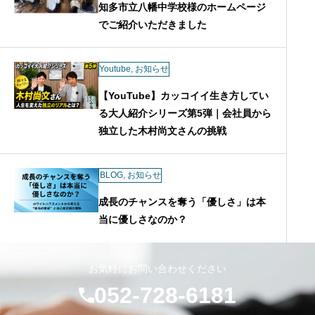
知多市立八幡中学校様のホームページ
でご紹介いただきました
Youtube
,
お知らせ
【YouTube】カッコイイ生き方してい
る大人紹介シリーズ第5弾｜会社員から
独立した木村尚文さんの挑戦
BLOG
,
お知らせ
成長のチャンスを奪う「優しさ」は本
当に優しさなのか？
お気軽にお問い合わせください
052-728-6181