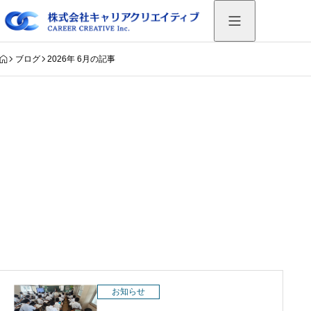
HOME
ブログ
2026年 6月の記事
Warning
: Undefined variable $use_catch_sp in
/export/sd209/www/jp/r/e/gmoserver/6/5/sd0962365/career-
ct.com/wp/wp-
content/themes/aider_tcd115/modules/archive/view-
archive-header.php
on line
75
2026年 6月の記事
お知らせ